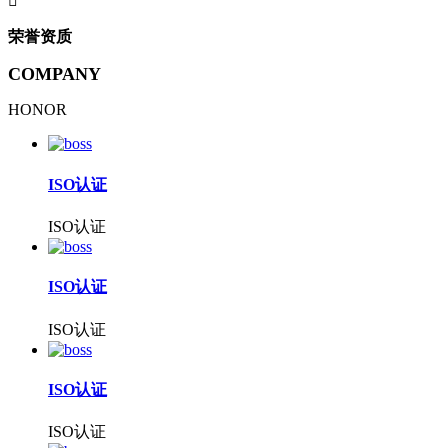

荣誉资质
COMPANY
HONOR
ISO认证
ISO认证
ISO认证
ISO认证
ISO认证
ISO认证