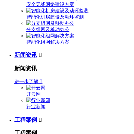
安全无线网络建设方案
智能化机房建设及动环监测
分支组网及移动办公
智能化组网解决方案
新闻资讯

新闻资讯
进一步了解

开云网
行业新闻
工程案例

工程案例