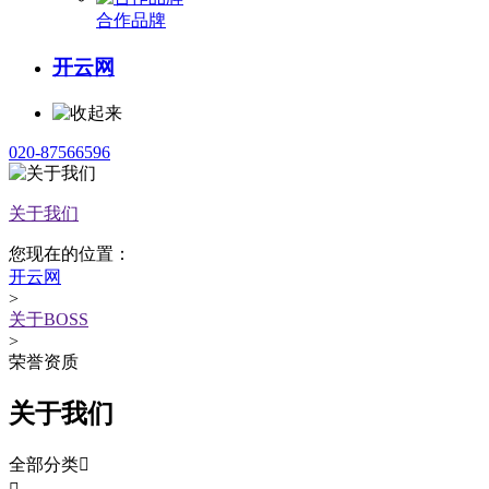
合作品牌
开云网
020-87566596
关于我们
您现在的位置：
开云网
>
关于BOSS
>
荣誉资质
关于我们
全部分类
