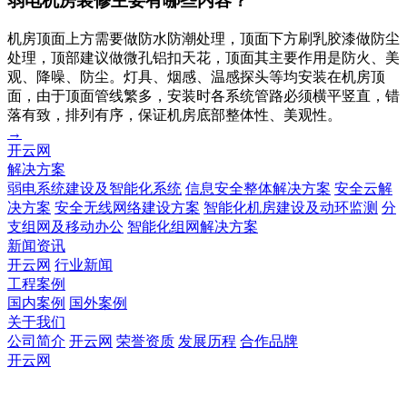
弱电机房装修主要有哪些内容？
机房顶面上方需要做防水防潮处理，顶面下方刷乳胶漆做防尘
处理，顶部建议做微孔铝扣天花，顶面其主要作用是防火、美
观、降噪、防尘。灯具、烟感、温感探头等均安装在机房顶
面，由于顶面管线繁多，安装时各系统管路必须横平竖直，错
落有致，排列有序，保证机房底部整体性、美观性。
→
开云网
解决方案
弱电系统建设及智能化系统
信息安全整体解决方案
安全云解
决方案
安全无线网络建设方案
智能化机房建设及动环监测
分
支组网及移动办公
智能化组网解决方案
新闻资讯
开云网
行业新闻
工程案例
国内案例
国外案例
关于我们
公司简介
开云网
荣誉资质
发展历程
合作品牌
开云网