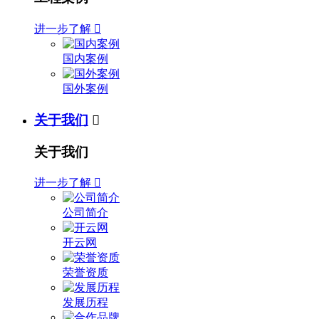
进一步了解

国内案例
国外案例
关于我们

关于我们
进一步了解

公司简介
开云网
荣誉资质
发展历程