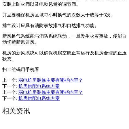
安装上防火阀以及电动风量的调节阀。
并且要确保机房区域每小时换气的次数大于或等于3次。
排气设计应具有消防事故排气和自然排气功能。
新风换气系统能与消防系统联动，一旦发生火灾事故，便能自
动切断新风进风。
机房的新风系统可以确保机房空调正常运行及机房合理的正压
状态。
扫二维码用手机看
上一个
:
弱电机房装修主要有哪些内容？
下一个
:
机房供配电系统方案
上一个
:
弱电机房装修主要有哪些内容？
下一个
:
机房供配电系统方案
相关资讯