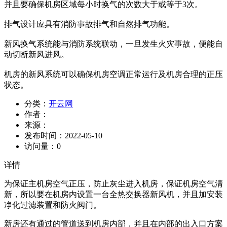
并且要确保机房区域每小时换气的次数大于或等于3次。
排气设计应具有消防事故排气和自然排气功能。
新风换气系统能与消防系统联动，一旦发生火灾事故，便能自
动切断新风进风。
机房的新风系统可以确保机房空调正常运行及机房合理的正压
状态。
分类：
开云网
作者：
来源：
发布时间：
2022-05-10
访问量：
0
详情
为保证主机房空气正压，防止灰尘进入机房，保证机房空气清
新，所以要在机房内设置一台全热交换器新风机，并且加安装
净化过滤装置和防火阀门。
新房还有通过的管道送到机房内部，并且在内部的出入口方案