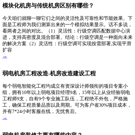
模块化机房与传统机房区别有哪些？
今天咱们就聊一聊它们之间的灵活性及可靠性和节能效果。下
面是工程师为我们测算出来的一个模拟结果显示。话不多说，
看两者之间的对比。（1）灵活性：行级空调匹配数据中心演
进，支持高密度及混合部署。结论：行级空调是一种面向未来
的解决方案（2）灵活性：行级空调可实现按需部署,实现平滑
扩容
→
弱电机房工程改造-机房改造建设工程
每个弱电智能化工程均成立有资深设计师领衔的项目专案小
组，拥有10年以上弱电项目经理9名，15年以上从业经验弱电
工程师9支，自有9个专业施工队伍，工程绝不外包，严格施
工，确保工程质量品质以及周期。可为客户省30%项目成本，
并有7*24小时客服在线，无忧售后。
→