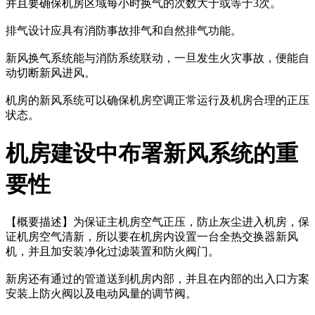
并且要确保机房区域每小时换气的次数大于或等于3次。
排气设计应具有消防事故排气和自然排气功能。
新风换气系统能与消防系统联动，一旦发生火灾事故，便能自
动切断新风进风。
机房的新风系统可以确保机房空调正常运行及机房合理的正压
状态。
机房建设中布署新风系统的重
要性
【概要描述】
为保证主机房空气正压，防止灰尘进入机房，保
证机房空气清新，所以要在机房内设置一台全热交换器新风
机，并且加安装净化过滤装置和防火阀门。
新房还有通过的管道送到机房内部，并且在内部的出入口方案
安装上防火阀以及电动风量的调节阀。